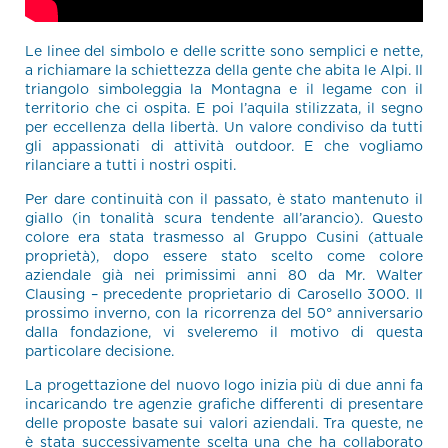
Le linee del simbolo e delle scritte sono semplici e nette,
a richiamare la schiettezza della gente che abita le Alpi. Il
triangolo simboleggia la Montagna e il legame con il
territorio che ci ospita. E poi l’aquila stilizzata, il segno
per eccellenza della libertà. Un valore condiviso da tutti
gli appassionati di attività outdoor. E che vogliamo
rilanciare a tutti i nostri ospiti.
Per dare continuità con il passato, è stato mantenuto il
giallo (in tonalità scura tendente all’arancio). Questo
colore era stata trasmesso al Gruppo Cusini (attuale
proprietà), dopo essere stato scelto come colore
aziendale già nei primissimi anni 80 da Mr. Walter
Clausing – precedente proprietario di Carosello 3000. Il
prossimo inverno, con la ricorrenza del 50° anniversario
dalla fondazione, vi sveleremo il motivo di questa
particolare decisione.
La progettazione del nuovo logo inizia più di due anni fa
incaricando tre agenzie grafiche differenti di presentare
delle proposte basate sui valori aziendali. Tra queste, ne
è stata successivamente scelta una che ha collaborato