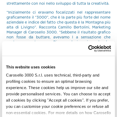
strettamente con noi nello sviluppo di tutta la creatività.
“Inizialmente ci eravamo focalizzati nel rappresentare
graficamente il “3000”, che è la parte più forte del nome
aziendale e indice del fatto che questa è la Montagna più
alta di Livigno”. Racconta Camillo Bertolini, Marketing
Manager di Carosello 3000. “Sebbene il risultato grafico
non fosse da buttare, avevamo l a sensazione che
qualcosa non tornasse. Ripensandoci oggi, credo che
questa intuizione che ci ha portato a cambiare strada
fosse dovuta al fatto che il valore della “libertà” non
potesse essere iscritto all’interno di un numero. Ci siamo
quindi rimessi al lavoro producendo idee e tavole
grafiche per diversi mesi. E alla fine è uscito questo
This website uses cookies
schizzo che ha fatto subito brillare gli occhi sia a me che
Carosello 3000 S.r.l. uses technical, third-party and
a Stefano (General Manager di Carosello 3000). Con
profiling cookies to ensure an optimal browsing
questo simbolo c’è stata sintonia immediata perché fa
apparire in modo semplice e naturale i valori di questa
experience. These cookies help us improve our site and
azienda e di questa Montagna. Speriamo possa essere
provide personalised services. You can choose to accept
bene accolto sia dalla comunità locale che da tutti gli
all cookies by clicking "Accept all cookies". If you prefer,
amanti dell’outdoor”.
you can customise your cookie preferences or refuse all
Il nuovo logo di Carosello 3000 – Livigno è scaricabile
a
non-essential cookies. For more details on how Carosello
questo link
.