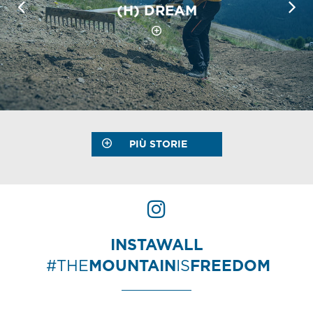
(H) DREAM
PIÙ STORIE
INSTAWALL
#THE
MOUNTAIN
IS
FREEDOM