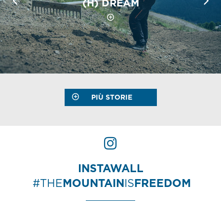
(H) DREAM
PIÙ STORIE
INSTAWALL
#THE
MOUNTAIN
IS
FREEDOM