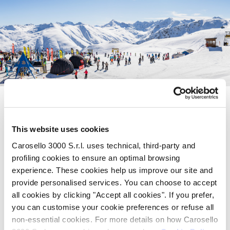
DICONO
DI NOI
This website uses cookies
Carosello 3000 S.r.l. uses technical, third-party and
profiling cookies to ensure an optimal browsing
Alla fine dell'orizzonte, dove il
experience. These cookies help us improve our site and
provide personalised services. You can choose to accept
sole incontra la neve;)
all cookies by clicking "Accept all cookies". If you prefer,
you can customise your cookie preferences or refuse all
Marcin G.
non-essential cookies. For more details on how Carosello