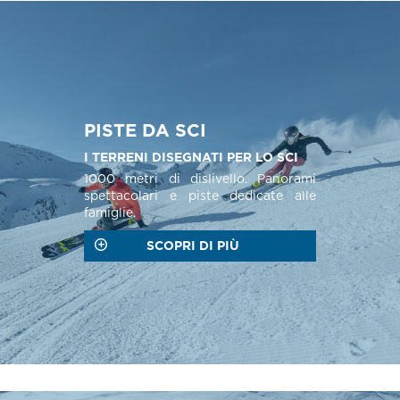
PISTE
DA SCI
I TERRENI DISEGNATI PER LO SCI
1000 metri di dislivello. Panorami
spettacolari e piste dedicate alle
famiglie.
SCOPRI DI PIÙ