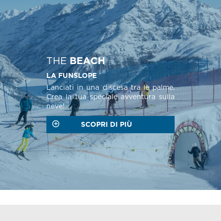
THE
BEACH
LA FUNSLOPE
Lanciati in una discesa tra le palme.
Crea la tua speciale avventura sulla
neve!
SCOPRI DI PIÙ