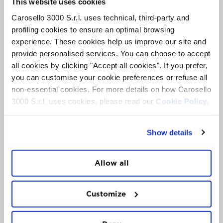
This website uses cookies
Carosello 3000 S.r.l. uses technical, third-party and
profiling cookies to ensure an optimal browsing
experience. These cookies help us improve our site and
YOGA
EXPERIENCE
provide personalised services. You can choose to accept
SALUTO AL SOLE CON WELLNESS BRUNCH.
all cookies by clicking "Accept all cookies". If you prefer,
you can customise your cookie preferences or refuse all
non-essential cookies. For more details on how Carosello
3000 S.r.l. uses cookies, please read our
Cookie Policy.
9
AGO
Show details
Allow all
Customize