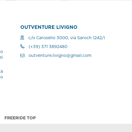
OUTVENTURE LIVIGNO
c/o Carosello 3000, via Saroch 1242/I
(+39) 371 3892480
lo
outventure.livigno@gmail.com
ei
tà
io
FREERIDE TOP