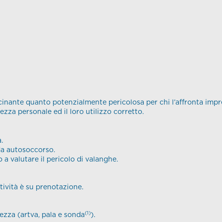
scinante quanto potenzialmente pericolosa per chi l’affronta impr
rezza personale ed il loro utilizzo corretto.
.
da autosoccorso.
a valutare il pericolo di valanghe.
ttività è su prenotazione.
(1)
rezza (artva, pala e sonda
).