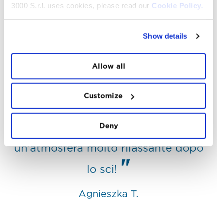
3000 S.r.l. uses cookies, please read our
Cookie Policy.
Show details
DICONO
DI NOI
Allow all
Customize
Ho sciato per la prima volta in
Italia e mi sono innamorata delle
Deny
bellissime piste larghe e
un'atmosfera molto rilassante dopo
lo sci!
Agnieszka T.