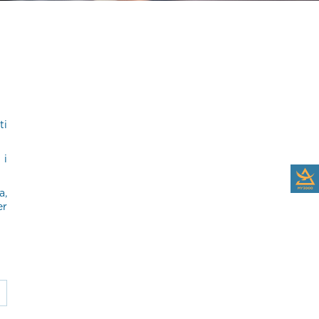
ti
 i
a,
er