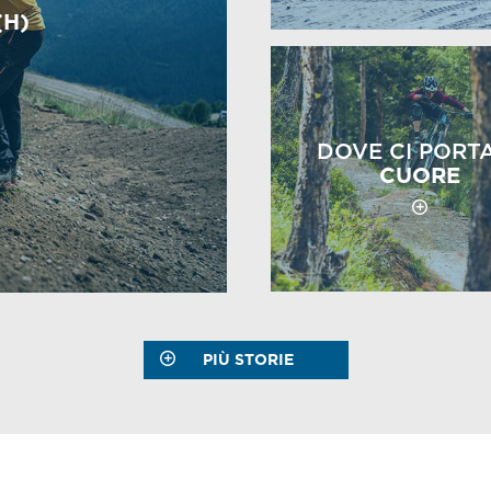
(H)
DOVE CI PORT
CUORE
PIÙ STORIE