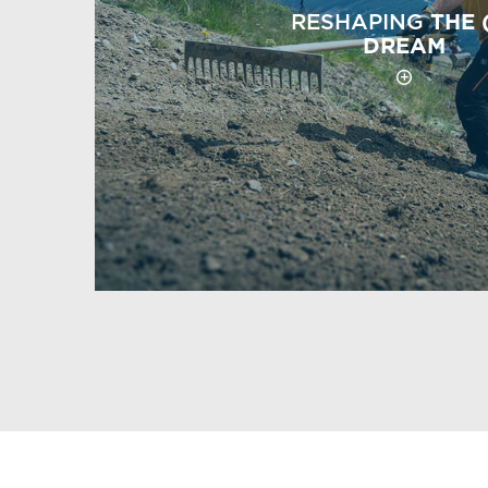
RESHAPING
THE 
DREAM