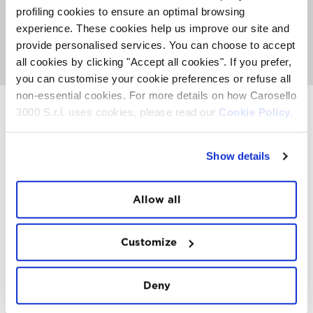
informarti sulle attività, gli eventi e le Top Experience che
profiling cookies to ensure an optimal browsing
hanno luogo sulla Montagna. Ma anche conoscere lo
experience. These cookies help us improve our site and
snow-food FatCat
, ascoltare bella musica e giocare
insieme al nostro team d’intrattenimento provando a
provide personalised services. You can choose to accept
vincere dei voli in parapendio e altri premi.
all cookies by clicking "Accept all cookies". If you prefer,
you can customise your cookie preferences or refuse all
non-essential cookies. For more details on how Carosello
3000 S.r.l. uses cookies, please read our
Cookie Policy.
INSTAWALL
Show details
#THE
MOUNTAIN
IS
FREEDOM
Allow all
Customize
FOLLOW
US
Deny