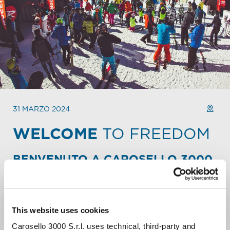
31 MARZO 2024
WELCOME
TO FREEDOM
BENVENUTO A CAROSELLO 3000.
Festeggia il week-end o l’inizio della tua settimana con
amici o famiglia.
Ogni domenica mattina la cima della Montagna di
This website uses cookies
Carosello 3000 (arrivo cabinovia n°11-12) si trasforma
nella location di una grande festa-evento. Qui puoi
Carosello 3000 S.r.l. uses technical, third-party and