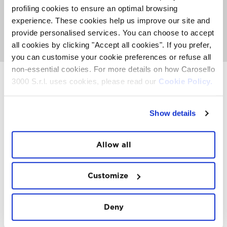
informarti sulle attività, gli eventi e le Top Experience che
profiling cookies to ensure an optimal browsing
hanno luogo sulla Montagna. Ma anche conoscere lo
experience. These cookies help us improve our site and
snow-food FatCat
, ascoltare bella musica e giocare
insieme al nostro team d’intrattenimento provando a
provide personalised services. You can choose to accept
vincere dei voli in parapendio e altri premi.
all cookies by clicking "Accept all cookies". If you prefer,
you can customise your cookie preferences or refuse all
non-essential cookies. For more details on how Carosello
3000 S.r.l. uses cookies, please read our
Cookie Policy.
INSTAWALL
Show details
#THE
MOUNTAIN
IS
FREEDOM
Allow all
Customize
FOLLOW
US
Deny