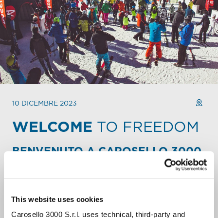
10 DICEMBRE 2023
WELCOME
TO FREEDOM
BENVENUTO A CAROSELLO 3000.
Festeggia il week-end o l’inizio della tua settimana con
amici o famiglia.
Ogni domenica mattina la cima della Montagna di
This website uses cookies
Carosello 3000 (arrivo cabinovia n°11-12) si trasforma
nella location di una grande festa-evento. Qui puoi
Carosello 3000 S.r.l. uses technical, third-party and