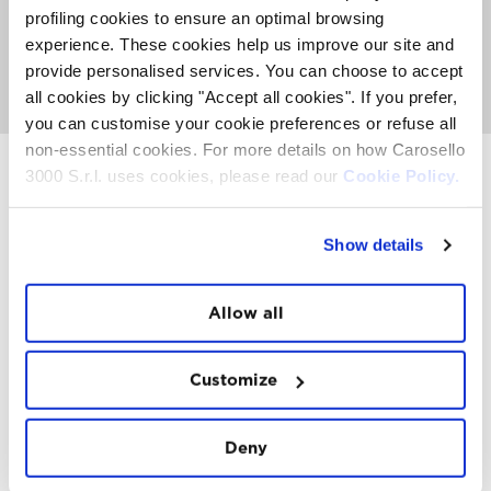
informarti sulle attività, gli eventi e le Top Experience che
profiling cookies to ensure an optimal browsing
hanno luogo sulla Montagna. Ma anche conoscere lo
experience. These cookies help us improve our site and
snow-food FatCat
, ascoltare bella musica e giocare
insieme al nostro team d’intrattenimento provando a
provide personalised services. You can choose to accept
vincere dei voli in parapendio e altri premi.
all cookies by clicking "Accept all cookies". If you prefer,
you can customise your cookie preferences or refuse all
non-essential cookies. For more details on how Carosello
3000 S.r.l. uses cookies, please read our
Cookie Policy.
INSTAWALL
Show details
#THE
MOUNTAIN
IS
FREEDOM
Allow all
Customize
FOLLOW
US
Deny