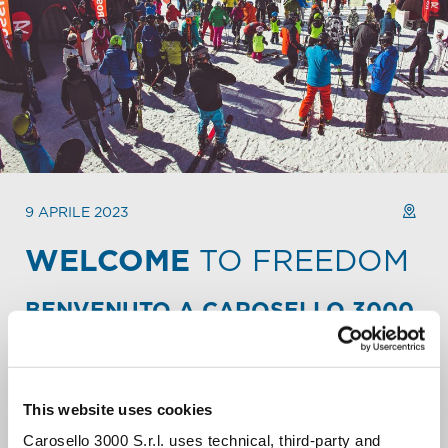
9 APRILE 2023
WELCOME
TO FREEDOM
BENVENUTO A CAROSELLO 3000.
Festeggia il week-end o l’inizio della tua settimana con
amici o famiglia.
Ogni domenica mattina la cima della Montagna di
This website uses cookies
Carosello 3000 (arrivo cabinovia n°11-12) si trasforma
nella location di una grande festa-evento. Qui puoi
Carosello 3000 S.r.l. uses technical, third-party and