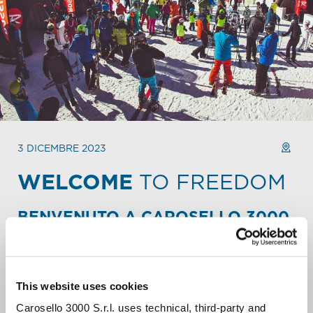
3 DICEMBRE 2023
WELCOME
TO FREEDOM
BENVENUTO A CAROSELLO 3000.
Festeggia il week-end o l’inizio della tua settimana con
amici o famiglia.
Ogni domenica mattina la cima della Montagna di
This website uses cookies
Carosello 3000 (arrivo cabinovia n°11-12) si trasforma
nella location di una grande festa-evento. Qui puoi
Carosello 3000 S.r.l. uses technical, third-party and