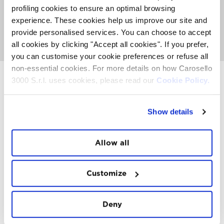
informarti sulle attività, gli eventi e le Top Experience che
profiling cookies to ensure an optimal browsing
hanno luogo sulla Montagna. Ma anche conoscere lo
experience. These cookies help us improve our site and
snow-food FatCat
, ascoltare bella musica e giocare
insieme al nostro team d’intrattenimento provando a
provide personalised services. You can choose to accept
vincere dei voli in parapendio e altri premi.
all cookies by clicking "Accept all cookies". If you prefer,
you can customise your cookie preferences or refuse all
non-essential cookies. For more details on how Carosello
3000 S.r.l. uses cookies, please read our
Cookie Policy.
INSTAWALL
Show details
#THE
MOUNTAIN
IS
FREEDOM
Allow all
Customize
FOLLOW
US
Deny