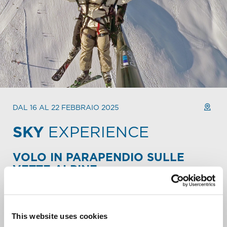
DAL 16 AL 22 FEBBRAIO 2025
SKY
EXPERIENCE
VOLO IN PARAPENDIO SULLE
VETTE ALPINE.
Eleva al massimo il tuo mountain escape. Sorvola le piste
e il backcountry di Carosello 3000. Volteggia al di sopra
delle cime innevate. Lancia il tuo urlo liberatorio sulla
This website uses cookies
valle di Livigno.