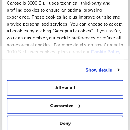
La Sky Experience è un’attività esclusiva a
Carosello 3000 S.r.l. uses technical, third-party and
partecipazione limitata. In media riusciamo a far volare
profiling cookies to ensure an optimal browsing
50 persone a settimana. Affrettati prima che i posti
experience. These cookies help us improve our site and
disponibili vengano esauriti.
provide personalised services. You can choose to accept
all cookies by clicking "Accept all cookies". If you prefer,
VAI ALLA PAGINA DELLA SKY EXPERIENCE
you can customise your cookie preferences or refuse all
non-essential cookies. For more details on how Carosello
3000 S.r.l. uses cookies, please read our
Cookie Policy.
INSTAWALL
Show details
#THE
MOUNTAIN
IS
FREEDOM
Allow all
Customize
Deny
FOLLOW
US