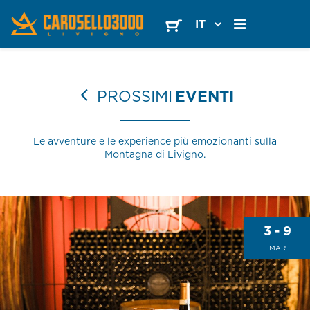
PROSSIMI
EVENTI
Le avventure e le experience più emozionanti sulla
Montagna di Livigno.
3 - 9
MAR