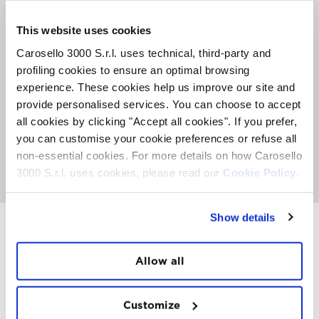
2 CALICI DI VINO NINO NEGRI + TAGLIERE
ECCELLENZE LOCALI
This website uses cookies
Carosello 3000 S.r.l. uses technical, third-party and
€ 35,00 /PERSONA*
profiling cookies to ensure an optimal browsing
experience. These cookies help us improve our site and
* Questa offerta non include il biglietto di risalita con l’impianto.
provide personalised services. You can choose to accept
Nel caso non fossi dotato di tessera Skipass, puoi acquistare un
all cookies by clicking "Accept all cookies". If you prefer,
biglietto di andata e ritorno direttamente alla partenza della
cabinovia.
you can customise your cookie preferences or refuse all
non-essential cookies. For more details on how Carosello
PRENOTA ORA
3000 S.r.l. uses cookies, please read our
Cookie Policy.
Show details
INSTAWALL
Allow all
#THE
MOUNTAIN
IS
FREEDOM
Customize