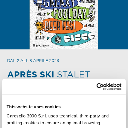
DAL 2 ALL'8 APRILE 2023
APRÈS SKI
STALET
PROGRAMMA PARTY
SETTIMANALE.
Ogni giorno una festa diversa, ogni giorno uno show
This website uses cookies
diverso, in un’atmosfera multiculturale e sempre viva.
Carosello 3000 S.r.l. uses technical, third-party and
Dalle 16 alle 20 l’après ski più grande dell’intero resort si
accende per chiudere al meglio la giornata sugli sci.
profiling cookies to ensure an optimal browsing