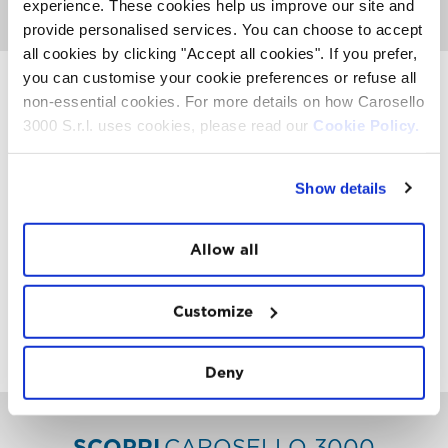
experience. These cookies help us improve our site and
Quando il sole tramonta, è il momento dello Stalet!
provide personalised services. You can choose to accept
all cookies by clicking "Accept all cookies". If you prefer,
you can customise your cookie preferences or refuse all
non-essential cookies. For more details on how Carosello
3000 S.r.l. uses cookies, please read our
Cookie Policy.
INSTAWALL
#THE
MOUNTAIN
IS
FREEDOM
Show details
Allow all
Customize
FOLLOW
US
Deny
SCOPRI
CAROSELLO 3000