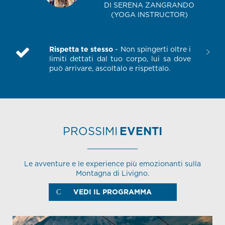
DI SERENA ZANGRANDO
(YOGA INSTRUCTOR)
Rispetta te stesso
- Non spingerti oltre i
limiti dettati dal tuo corpo, lui sa dove
può arrivare, ascoltalo e rispettalo.
PROSSIMI
EVENTI
Le avventure e le experience più emozionanti sulla
Montagna di Livigno.
VEDI IL PROGRAMMA