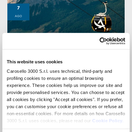
7
AGO
This website uses cookies
Carosello 3000 S.r.l. uses technical, third-party and
profiling cookies to ensure an optimal browsing
experience. These cookies help us improve our site and
provide personalised services. You can choose to accept
APERITIVO
NEL CIELO
all cookies by clicking "Accept all cookies". If you prefer,
DEGUSTAZIONE IN CABINOVIA AL TRAMONTO.
you can customise your cookie preferences or refuse all
non-essential cookies. For more details on how Carosello
3000 S.r.l. uses cookies, please read our
Cookie Policy.