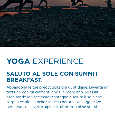
YOGA
EXPERIENCE
SALUTO AL SOLE CON SUMMIT
BREAKFAST.
Abbandona le tue preoccupazioni quotidiane. Diventa un
tutt’uno con gli elementi che ti circondano. Rilassati
ascoltando la voce della Montagna e saluta il sole che
sorge. Respira la bellezza della natura. Un suggestivo
percorso tra le vette alpine e all’interno di sé stessi.