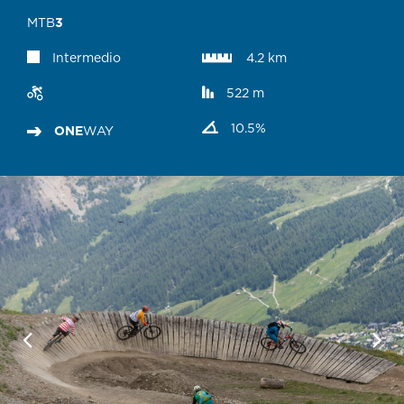
MTB
3
Intermedio
4.2 km
522 m
10.5%
ONE
WAY