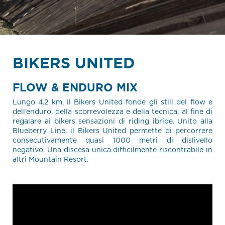
BIKERS UNITED
FLOW & ENDURO MIX
Lungo 4.2 km, il Bikers United fonde gli stili del flow e
dell’enduro, della scorrevolezza e della tecnica, al fine di
regalare ai bikers sensazioni di riding ibride. Unito alla
Blueberry Line, il Bikers United permette di percorrere
consecutivamente quasi 1000 metri di dislivello
negativo. Una discesa unica difficilmente riscontrabile in
altri Mountain Resort.