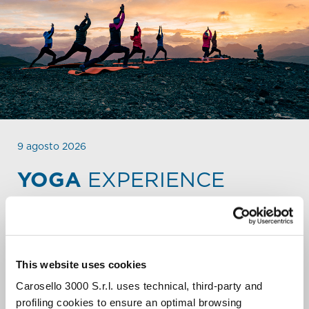
9 agosto 2026
YOGA
EXPERIENCE
SALUTO AL SOLE CON WELLNESS
BRUNCH.
Una suggestiva lezione di Yoga all’alba dalla cima della
This website uses cookies
Montagna di Carosello 3000, con una vista spettacolare
sulla valle di Livigno illuminata dai primi raggi di sole.
Carosello 3000 S.r.l. uses technical, third-party and
Dopo la lezione, al rifugio Carosello 3000 potrai gustare
profiling cookies to ensure an optimal browsing