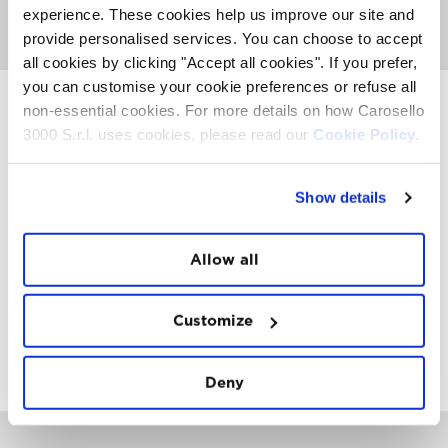
un’abbondante colazione dolce e salata.
experience. These cookies help us improve our site and
VAI ALLA PAGINA YOGA EXPERIENCE
provide personalised services. You can choose to accept
all cookies by clicking "Accept all cookies". If you prefer,
you can customise your cookie preferences or refuse all
non-essential cookies. For more details on how Carosello
3000 S.r.l. uses cookies, please read our
Cookie Policy.
INSTAWALL
#THE
MOUNTAIN
IS
FREEDOM
Show details
Allow all
Customize
FOLLOW
US
Deny