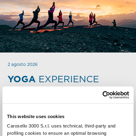
2 agosto 2026
YOGA
EXPERIENCE
SALUTO AL SOLE CON WELLNESS
BRUNCH.
Una suggestiva lezione di Yoga all’alba dalla cima della
This website uses cookies
Montagna di Carosello 3000, con una vista spettacolare
sulla valle di Livigno illuminata dai primi raggi di sole.
Carosello 3000 S.r.l. uses technical, third-party and
Dopo la lezione, al rifugio Carosello 3000 potrai gustare
profiling cookies to ensure an optimal browsing