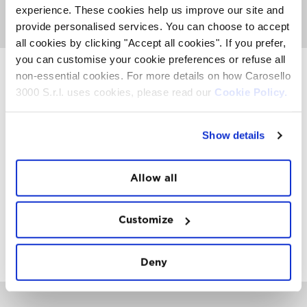
un’abbondante colazione dolce e salata.
experience. These cookies help us improve our site and
VAI ALLA PAGINA YOGA EXPERIENCE
provide personalised services. You can choose to accept
all cookies by clicking "Accept all cookies". If you prefer,
you can customise your cookie preferences or refuse all
non-essential cookies. For more details on how Carosello
3000 S.r.l. uses cookies, please read our
Cookie Policy.
INSTAWALL
#THE
MOUNTAIN
IS
FREEDOM
Show details
Allow all
Customize
FOLLOW
US
Deny