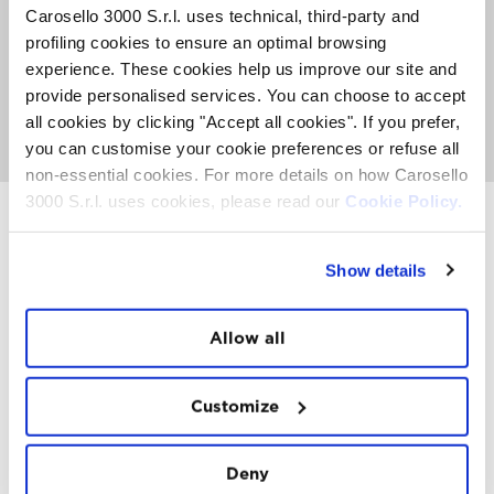
mentre a partire dalle ore 7.00 puoi gustare
Carosello 3000 S.r.l. uses technical, third-party and
un’abbondante Mountain Breakfast con piatti dolci e
salati.
profiling cookies to ensure an optimal browsing
Il pacchetto include il biglietto di andata e ritorno in
experience. These cookies help us improve our site and
cabinovia e la Mountain Breakfast presso il Ristoro
provide personalised services. You can choose to accept
Carosello 3000. Solo 50 posti disponibili.
all cookies by clicking "Accept all cookies". If you prefer,
VAI ALLA PAGINA SUNRISE EXPERIENCE
you can customise your cookie preferences or refuse all
non-essential cookies. For more details on how Carosello
3000 S.r.l. uses cookies, please read our
Cookie Policy.
INSTAWALL
Show details
#THE
MOUNTAIN
IS
FREEDOM
Allow all
Customize
Deny