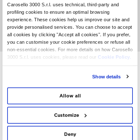
mentre a partire dalle ore 7.00 puoi gustare
Carosello 3000 S.r.l. uses technical, third-party and
un’abbondante Mountain Breakfast con piatti dolci e
salati.
profiling cookies to ensure an optimal browsing
Il pacchetto include il biglietto di andata e ritorno in
experience. These cookies help us improve our site and
cabinovia e la Mountain Breakfast presso il Ristoro
provide personalised services. You can choose to accept
Carosello 3000. Solo 50 posti disponibili.
all cookies by clicking "Accept all cookies". If you prefer,
VAI ALLA PAGINA SUNRISE EXPERIENCE
you can customise your cookie preferences or refuse all
non-essential cookies. For more details on how Carosello
3000 S.r.l. uses cookies, please read our
Cookie Policy.
INSTAWALL
Show details
#THE
MOUNTAIN
IS
FREEDOM
Allow all
Customize
Deny