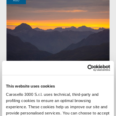
AGO
SUNRISE
EXPERIENCE
ALBA DA 3000 METRI CON MOUNTAIN BREAKFAST.
This website uses cookies
Carosello 3000 S.r.l. uses technical, third-party and
profiling cookies to ensure an optimal browsing
9
experience. These cookies help us improve our site and
AGO
provide personalised services. You can choose to accept